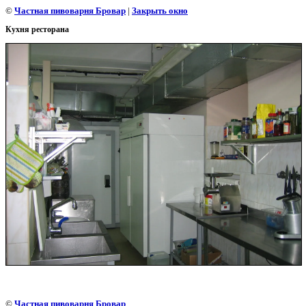
©
Частная пивоварня Бровар
|
Закрыть окно
Кухня ресторана
©
Частная пивоварня Бровар