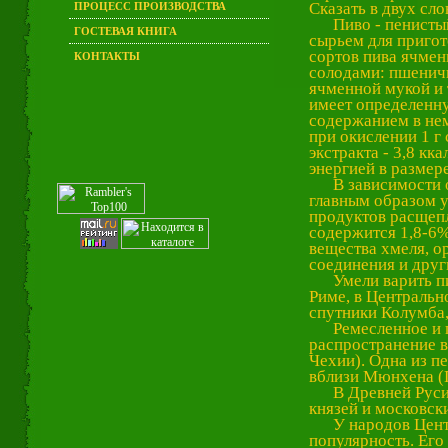
Сказать в двух сло
ПРОЦЕСС ПРОИЗВОДСТВА
Пиво - пенистый 
ГОСТЕВАЯ КНИГА
сырьем для пригот
сортов пива ячме
КОНТАКТЫ
солодами: пшенич
ячменной мукой и т
имеет определенну
содержанием в нем
при окислении 1 г 
экстракта - 3,8 кк
энергией в размере
В зависимости от
главным образом у
продуктов расщепл
содержится 1,8-6%
вещества хмеля, о
соединения и друг
Умели варить пив
Риме, в Центральн
спутники Колумба,
Ремесленное и п
распространение в
Чехии). Одна из 
вблизи Мюнхена (Г
В Древней Руси п
князей и московск
У народов Центра
популярность. Его