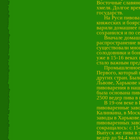
Восточные славяне
хмеля. Долгое вре
государств.
На Руси пивоварн
княжеских и боярс
варили домашнее п
сохранился и по се
Вначале домашнее
распространение в
существовали мно
солодовники и бон
уже в 15-16 веках
стало важным пре
Промышленное пив
Первого, который 
других стран. Был
Львове, Харькове 
пивоварения в наш
была основана пив
2500 ведер пива в 
В 19-ом веке в Р
пивоваренные заво
Калинкина, в Моск
заводы в Харькове,
пивоваренных заво
сокращалось: с 15
Выпуск же пива в 
ведер до 94,4 милл