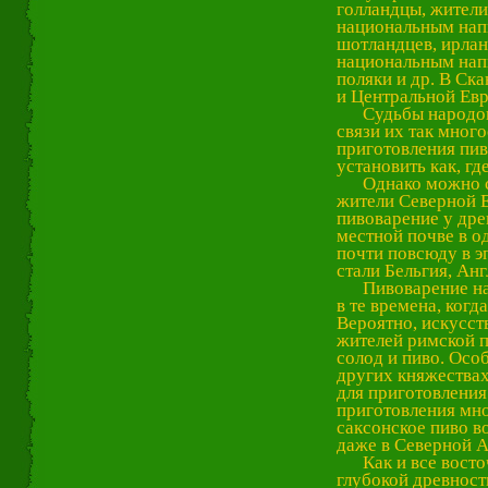
голландцы, жители
национальным напи
шотландцев, ирлан
национальным напи
поляки и др. В Ск
и Центральной Ев
Судьбы народов Е
связи их так много
приготовления пив
установить как, г
Однако можно ска
жители Северной Е
пивоварение у дре
местной почве в о
почти повсюду в э
стали Бельгия, Ан
Пивоварение на т
в те времена, ког
Вероятно, искусст
жителей римской п
солод и пиво. Осо
других княжествах
для приготовления
приготовления мно
саксонское пиво в
даже в Северной А
Как и все восточн
глубокой древност