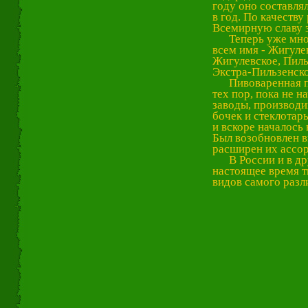
году оно составляло
в год. По качеств
Всемирную славу з
Теперь уже многи
всем имя - Жигуле
Жигулевское, Пиль
Экстра-Пильзенско
Пивоваренная пр
тех пор, пока не 
заводы, производ
бочек и стеклотар
и вскоре началось
Был возобновлен в
расширен их ассор
В России и в дру
настоящее время т
видов самого разл